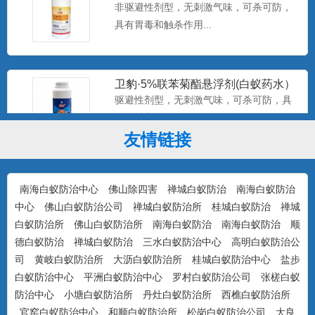
非驱避性剂型，无刺激气味，可杀可防，
具有胃毒和触杀作用...
卫豹·5%联苯菊酯悬浮剂(白蚁药水）
驱避性剂型，无刺激气味，可杀可防，具
有驱避和触杀作用...
友情链接
康宇·白浪15%吡虫啉悬浮剂（白蚁
药）
防治对象：装修预防、活蚁杀灭、树木防
南海白蚁防治中心
佛山除四害
禅城白蚁防治
南海白蚁防治
治...
中心
佛山白蚁防治公司
禅城白蚁防治所
桂城白蚁防治
禅城
白蚁防治所
佛山白蚁防治所
南海白蚁防治
南海白蚁防治
顺
德白蚁防治
禅城白蚁防治
三水白蚁防治中心
高明白蚁防治公
司
黄岐白蚁防治所
大沥白蚁防治所
桂城白蚁防治中心
盐步
美国百户泰2.5%联苯菊酯悬浮剂
白蚁防治中心
平洲白蚁防治中心
罗村白蚁防治公司
张槎白蚁
产品特点：美国富美实公司出品，无刺激
防治中心
小塘白蚁防治所
丹灶白蚁防治所
西樵白蚁防治所
气味，可杀可防，具有驱避...
官窑白蚁防治中心
和顺白蚁防治所
松岗白蚁防治公司
大良