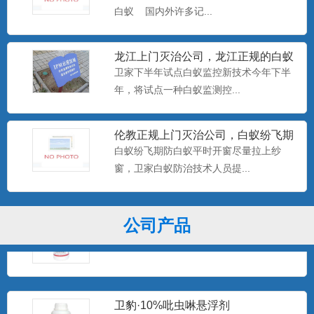
白蚁 国内外许多记...
美国百户泰2.5%联苯菊酯悬浮剂
产品特点：美国富美实公司出品，无刺激
龙江上门灭治公司，龙江正规的白蚁
气味，可杀可防，具有驱避...
防治中心，卫家下半年试点白
卫家下半年试点白蚁监控新技术今年下半
年，将试点一种白蚁监测控...
美国百户喜10%联苯菊酯乳油
产品特点：美国富美实公司出品，有刺激
伦教正规上门灭治公司，白蚁纷飞期
防白蚁平时开窗尽量拉上纱窗
气味，具有驱避和触杀作用...
白蚁纷飞期防白蚁平时开窗尽量拉上纱
窗，卫家白蚁防治技术人员提...
卫豹·卫喜2.5%氟虫腈悬浮剂
公司产品
非驱避剂型，无刺激气味，可杀可防，具
有胃毒、触杀作用...
卫豹·10%吡虫啉悬浮剂