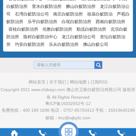
白蚁防治所
里水白蚁防治所
狮山白蚁防治所
龙江白蚁防治公
司
石湾白蚁防治公司
南庄白蚁防治所
祖庙白蚁防治
芦苞白
美国百户喜10%联苯菊酯乳油
蚁防治所
乐平白蚁防治所
白坭白蚁防治所
西南白蚁防治所
产品特点：美国富美实公司出品，有刺激
容桂白蚁防治所
伦教白蚁防治所
勒流白蚁防治所
北滘白蚁
气味，具有驱避和触杀作用...
防治所
陈村白蚁防治中心
龙江白蚁防治公司
杏坛白蚁防治
所
均安白蚁防治所
乐从白蚁防治所
佛山白蚁公司
卫豹·卫喜2.5%氟虫腈悬浮剂
非驱避剂型，无刺激气味，可杀可防，具
有胃毒、触杀作用...
网站首页
|
关于我们
|
网站地图
|
订阅RSS
Copyright 2021
www.zhibaiyi.com
佛山市卫家白蚁防治有限公司 版权所
有 All Rights Reserved
卫豹·10%吡虫啉悬浮剂
粤ICP备16032552号-12
非驱避性剂型，无刺激气味，可杀可防，
免费热线：400 189 1698 电话：0757-85703413 手机：15019640199
具有胃毒和触杀作用...
邮箱：lmz@wjbyfz.com