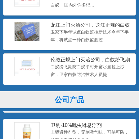
白蚁 国内外许多记...
产品特点：美国富美实公司出品，无刺激
气味，可杀可防，具有驱避...
龙江上门灭治公司，龙江正规的白蚁
防治中心，卫家下半年试点白
卫家下半年试点白蚁监控新技术今年下半
年，将试点一种白蚁监测控...
美国百户喜10%联苯菊酯乳油
产品特点：美国富美实公司出品，有刺激
气味，具有驱避和触杀作用...
伦教正规上门灭治公司，白蚁纷飞期
防白蚁平时开窗尽量拉上纱窗
白蚁纷飞期防白蚁平时开窗尽量拉上纱
窗，卫家白蚁防治技术人员提...
卫豹·卫喜2.5%氟虫腈悬浮剂
非驱避剂型，无刺激气味，可杀可防，具
有胃毒、触杀作用...
公司产品
卫豹·10%吡虫啉悬浮剂
非驱避性剂型，无刺激气味，可杀可防，
具有胃毒和触杀作用...