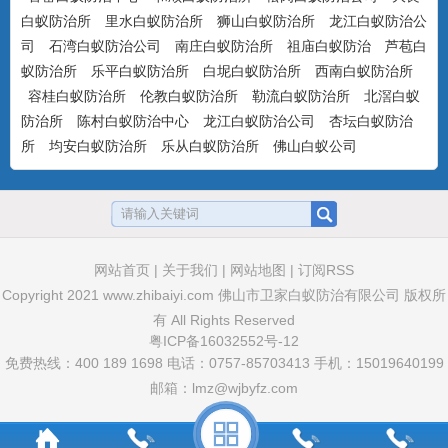
白蚁防治所
里水白蚁防治所
狮山白蚁防治所
龙江白蚁防治公
美国百户喜10%联苯菊酯乳油
司
石湾白蚁防治公司
南庄白蚁防治所
祖庙白蚁防治
芦苞白
产品特点：美国富美实公司出品，有刺激
蚁防治所
乐平白蚁防治所
白坭白蚁防治所
西南白蚁防治所
气味，具有驱避和触杀作用...
容桂白蚁防治所
伦教白蚁防治所
勒流白蚁防治所
北滘白蚁
防治所
陈村白蚁防治中心
龙江白蚁防治公司
杏坛白蚁防治
所
均安白蚁防治所
乐从白蚁防治所
佛山白蚁公司
卫豹·卫喜2.5%氟虫腈悬浮剂
非驱避剂型，无刺激气味，可杀可防，具
有胃毒、触杀作用...
网站首页
|
关于我们
|
网站地图
|
订阅RSS
卫豹·10%吡虫啉悬浮剂
Copyright 2021
www.zhibaiyi.com
佛山市卫家白蚁防治有限公司 版权所
非驱避性剂型，无刺激气味，可杀可防，
有 All Rights Reserved
具有胃毒和触杀作用...
粤ICP备16032552号-12
免费热线：400 189 1698 电话：0757-85703413 手机：15019640199
邮箱：lmz@wjbyfz.com
卫豹·5%联苯菊酯悬浮剂(白蚁药水）
驱避性剂型，无刺激气味，可杀可防，具