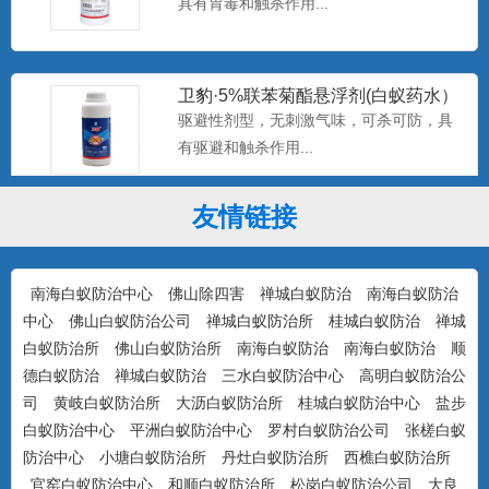
卫豹·5%联苯菊酯悬浮剂(白蚁药水）
驱避性剂型，无刺激气味，可杀可防，具
有驱避和触杀作用...
友情链接
康宇·白浪15%吡虫啉悬浮剂（白蚁
药）
防治对象：装修预防、活蚁杀灭、树木防
治...
南海白蚁防治中心
佛山除四害
禅城白蚁防治
南海白蚁防治
中心
佛山白蚁防治公司
禅城白蚁防治所
桂城白蚁防治
禅城
白蚁防治所
佛山白蚁防治所
南海白蚁防治
南海白蚁防治
顺
美国百户泰2.5%联苯菊酯悬浮剂
德白蚁防治
禅城白蚁防治
三水白蚁防治中心
高明白蚁防治公
产品特点：美国富美实公司出品，无刺激
司
黄岐白蚁防治所
大沥白蚁防治所
桂城白蚁防治中心
盐步
气味，可杀可防，具有驱避...
白蚁防治中心
平洲白蚁防治中心
罗村白蚁防治公司
张槎白蚁
防治中心
小塘白蚁防治所
丹灶白蚁防治所
西樵白蚁防治所
官窑白蚁防治中心
和顺白蚁防治所
松岗白蚁防治公司
大良