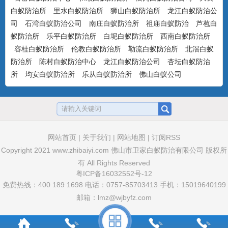
气味，可杀可防，具有驱避...
白蚁防治所
里水白蚁防治所
狮山白蚁防治所
龙江白蚁防治公
司
石湾白蚁防治公司
南庄白蚁防治所
祖庙白蚁防治
芦苞白
蚁防治所
乐平白蚁防治所
白坭白蚁防治所
西南白蚁防治所
美国百户喜10%联苯菊酯乳油
容桂白蚁防治所
伦教白蚁防治所
勒流白蚁防治所
北滘白蚁
产品特点：美国富美实公司出品，有刺激
防治所
陈村白蚁防治中心
龙江白蚁防治公司
杏坛白蚁防治
气味，具有驱避和触杀作用...
所
均安白蚁防治所
乐从白蚁防治所
佛山白蚁公司
卫豹·卫喜2.5%氟虫腈悬浮剂
非驱避剂型，无刺激气味，可杀可防，具
网站首页
|
关于我们
|
网站地图
|
订阅RSS
有胃毒、触杀作用...
Copyright 2021
www.zhibaiyi.com
佛山市卫家白蚁防治有限公司 版权所
有 All Rights Reserved
粤ICP备16032552号-12
卫豹·10%吡虫啉悬浮剂
免费热线：400 189 1698 电话：0757-85703413 手机：15019640199
非驱避性剂型，无刺激气味，可杀可防，
邮箱：lmz@wjbyfz.com
具有胃毒和触杀作用...