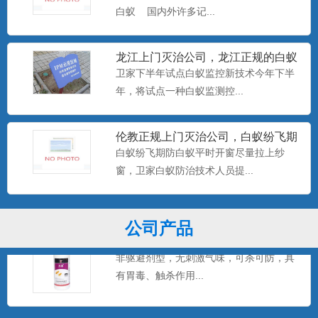
白蚁 国内外许多记...
美国百户泰2.5%联苯菊酯悬浮剂
龙江上门灭治公司，龙江正规的白蚁
产品特点：美国富美实公司出品，无刺激
防治中心，卫家下半年试点白
卫家下半年试点白蚁监控新技术今年下半
气味，可杀可防，具有驱避...
年，将试点一种白蚁监测控...
伦教正规上门灭治公司，白蚁纷飞期
美国百户喜10%联苯菊酯乳油
防白蚁平时开窗尽量拉上纱窗
白蚁纷飞期防白蚁平时开窗尽量拉上纱
产品特点：美国富美实公司出品，有刺激
窗，卫家白蚁防治技术人员提...
气味，具有驱避和触杀作用...
公司产品
卫豹·卫喜2.5%氟虫腈悬浮剂
非驱避剂型，无刺激气味，可杀可防，具
有胃毒、触杀作用...