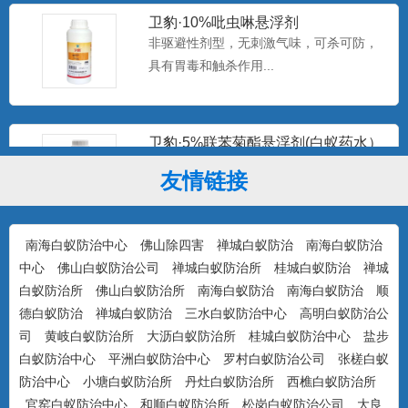
卫豹·10%吡虫啉悬浮剂
非驱避性剂型，无刺激气味，可杀可防，
具有胃毒和触杀作用...
卫豹·5%联苯菊酯悬浮剂(白蚁药水）
驱避性剂型，无刺激气味，可杀可防，具
友情链接
有驱避和触杀作用...
南海白蚁防治中心
佛山除四害
禅城白蚁防治
南海白蚁防治
康宇·白浪15%吡虫啉悬浮剂（白蚁
中心
佛山白蚁防治公司
禅城白蚁防治所
桂城白蚁防治
禅城
药）
防治对象：装修预防、活蚁杀灭、树木防
白蚁防治所
佛山白蚁防治所
南海白蚁防治
南海白蚁防治
顺
治...
德白蚁防治
禅城白蚁防治
三水白蚁防治中心
高明白蚁防治公
司
黄岐白蚁防治所
大沥白蚁防治所
桂城白蚁防治中心
盐步
白蚁防治中心
平洲白蚁防治中心
罗村白蚁防治公司
张槎白蚁
美国百户泰2.5%联苯菊酯悬浮剂
防治中心
小塘白蚁防治所
丹灶白蚁防治所
西樵白蚁防治所
产品特点：美国富美实公司出品，无刺激
官窑白蚁防治中心
和顺白蚁防治所
松岗白蚁防治公司
大良